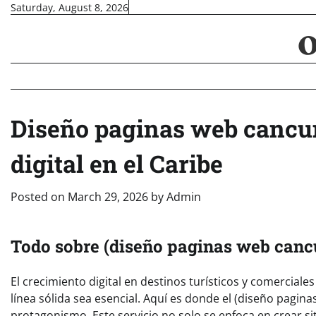
Skip
Saturday, August 8, 2026
to
content
Diseño paginas web cancun
digital en el Caribe
Posted on
March 29, 2026
by
Admin
Todo sobre (diseño paginas web cancu
El crecimiento digital en destinos turísticos y comercia
línea sólida sea esencial. Aquí es donde el (diseño pagin
protagonismo. Este servicio no solo se enfoca en crear si