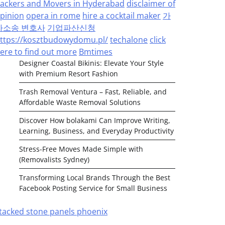
ackers and Movers in Hyderabad
disclaimer of
pinion
opera in rome
hire a cocktail maker
가
사소송 변호사
기업파산신청
ttps://kosztbudowydomu.pl/
techalone
click
ere to find out more
Bmtimes
Designer Coastal Bikinis: Elevate Your Style
with Premium Resort Fashion
Trash Removal Ventura – Fast, Reliable, and
Affordable Waste Removal Solutions
Discover How bolakami Can Improve Writing,
Learning, Business, and Everyday Productivity
Stress-Free Moves Made Simple with
(Removalists Sydney)
Transforming Local Brands Through the Best
Facebook Posting Service for Small Business
tacked stone panels phoenix