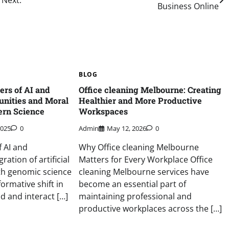
Business Online
BLOG
ers of AI and
Office cleaning Melbourne: Creating
unities and Moral
Healthier and More Productive
rn Science
Workspaces
2025
0
Admin
May 12, 2026
0
f AI and
Why Office cleaning Melbourne
ation of artificial
Matters for Every Workplace Office
with genomic science
cleaning Melbourne services have
formative shift in
become an essential part of
 and interact […]
maintaining professional and
productive workplaces across the […]