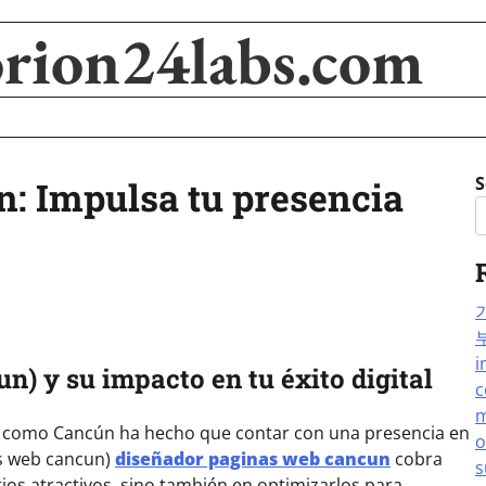
orion24labs.com
S
: Impulsa tu presencia
i
n) y su impacto en tu éxito digital
c
m
les como Cancún ha hecho que contar con una presencia en
o
as web cancun)
diseñador paginas web cancun
cobra
s
tios atractivos, sino también en optimizarlos para