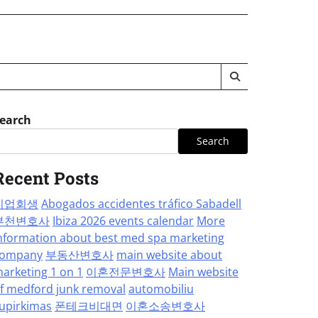
earch
Search
Recent Posts
기업회생
Abogados accidentes tráfico Sabadell
부천변호사
Ibiza 2026 events calendar
More
nformation about best med spa marketing
ompany
부동산변호사
main website about
arketing 1 on 1
이혼전문변호사
Main website
f medford junk removal
automobiliu
upirkimas
폰테크비대면
이혼소송변호사