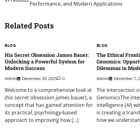
Performance, and Modern Applications
navigation
Related Posts
BLOG
BLOG
His Secret Obsession James Bauer:
The Ethical Fronti
Unlocking a Powerful System for
Genomics: Opport
Modern Success
Dilemmas in Mode
Admin
December 29, 2025
0
Admin
December 7, 
Welcome to a comprehensive look at
The Intersection o
(his secret obsession james bauer), a
GenomicsThe integr
concept that has gained attention for
intelligence (AI) 
its practical, psychology-based
is creating a trans
approach to improving how […]
how we understand